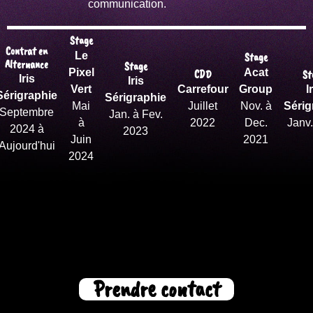
communication.
Stage
Contrat en
Le
Stage
Alternance
Stage
Acat
Pixel
CDD
St
Iris
Iris
I
Carrefour
Group
Vert
Sérigraphie
Sérigraphie
Sérig
Juillet
Nov. à
Mai
Septembre
Jan. à Fev.
Janv
2022
Dec.
à
2024 à
2023
2021
Juin
Aujourd'hui
2024
Prendre contact