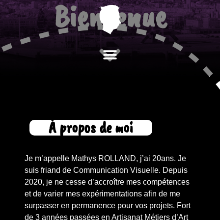
Bienvenue
À propos
Mes travaux
Mon parcours
Contactez Moi
À propos de moi
Je m’appelle Mathys ROLLAND, j’ai 20ans. Je
suis friand de Communication Visuelle. Depuis
2020, je ne cesse d’accroître mes compétences
et de varier mes expérimentations afin de me
surpasser en permanence pour vos projets. Fort
de 3 années passées en Artisanat Métiers d’Art