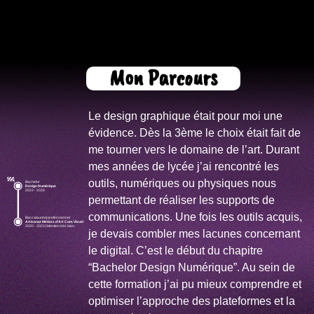
Mon Parcours
Le design graphique était pour moi une
évidence. Dès la 3ème le choix était fait de
me tourner vers le domaine de l’art. Durant
mes années de lycée j’ai rencontré les
outils, numériques ou physiques nous
Bachelor
Design Numérique
2023 - 2026
permettant de réaliser les supports de
communications. Une fois les outils acquis,
Baccalauréat professionnel
Artisanat Métiers d'Art Com. Visuel
2020 - 2023 | Mention très bien.
je devais combler mes lacunes concernant
le digital. C’est le début du chapitre
“Bachelor Design Numérique”. Au sein de
cette formation j’ai pu mieux comprendre et
optimiser l’approche des plateformes et la